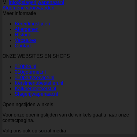
M:
info@slagerijwapenaar.nl
Algemene voorwaarden
Meer informatie
Bereidingstijden
Allergenen
Historie
Vacatures
Contact
ONZE WEBSITES EN SHOPS
010bbq.nl
010gourmet.nl
010partyservice.nl
Kerstmenubestellen.nl
Kalkoenmetkerst.nl
Slagerijwapenaar.nl
Openingstijden winkels
Voor onze openingstijden van de winkels gaat u naar onze
contactpagina.
Volg ons ook op social media