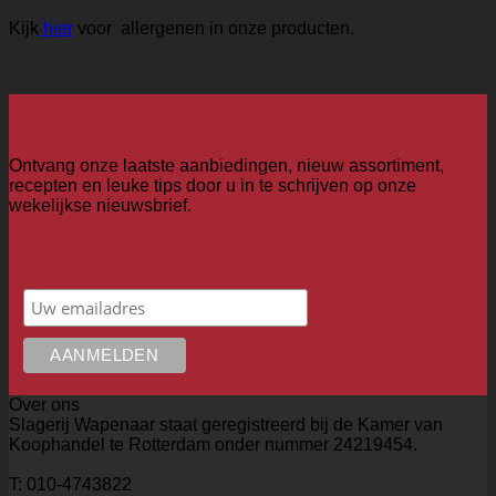
Kijk
hier
voor allergenen in onze producten.
Ontvang onze laatste aanbiedingen, nieuw assortiment,
recepten en leuke tips door u in te schrijven op onze
wekelijkse nieuwsbrief.
Over ons
Slagerij Wapenaar staat geregistreerd bij de Kamer van
Koophandel te Rotterdam onder nummer 24219454.
T: 010-4743822