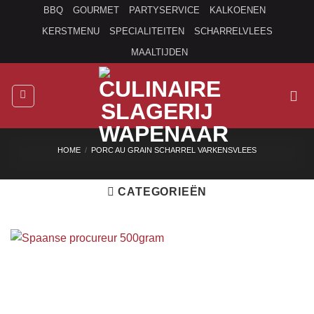
Ga
BBQ
GOURMET
PARTYSERVICE
KALKOENEN
naar
KERSTMENU
SPECIALITEITEN
SCHARRELVLEES
inhoud
MAALTIJDEN
HOME
/
PORC AU GRAIN SCHARREL VARKENSVLEES
CATEGORIEËN