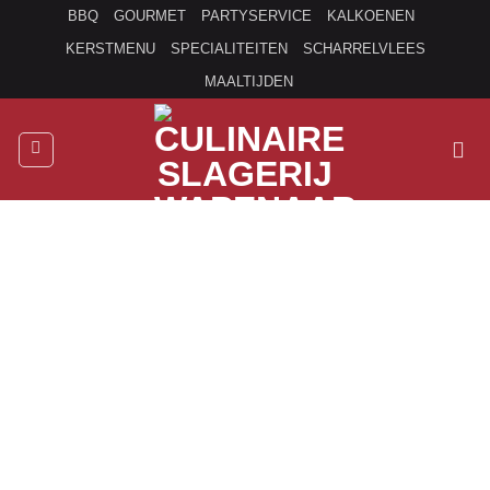
Ga
BBQ
GOURMET
PARTYSERVICE
KALKOENEN
naar
KERSTMENU
SPECIALITEITEN
SCHARRELVLEES
inhoud
MAALTIJDEN