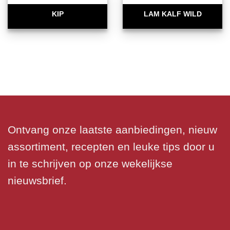
KIP
LAM KALF WILD
Ontvang onze laatste aanbiedingen, nieuw
assortiment, recepten en leuke tips door u
in te schrijven op onze wekelijkse
nieuwsbrief.